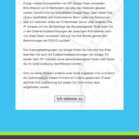
Einige visuelle Komponenten von WP Google Maps verwenden
Bibliotheken von Drittanbietern, die über das Netzwerk geladen
werden. Derzeit sind die Bibliotheken Google Maps, Open Street Map,
jQuery DataTables und FontAwesome. Beim Laden von Ressourcen
über ein Netzwerk erhält der Drittanbieter-Server unter anderem Ihre
IP-Adresse und die Zeichenfolge des Benutzeragenten. Bitte lesen Sie
in den Datenschutzbestimmungen der jeweiligen Bibliotheken nach,
wie diese Daten verwenden und wie Sie Ihre Rechte gemäß den
Bestimmungen der DSGVO ausüben.
Die Nutzungsbedingungen von Google finden Sie
hier
und
hier
. Bitte
beachten Sie auch die
Datenschutzbestimmungen von Google
. Wir
senden dem API-Anbieter keine personenbezogenen Daten oder Daten,
die Ihr Gerät eindeutig identifizieren könnten.
Dort wo dieser Hinweis anstelle einer Karte angezeigt wird, wird durch
die Zustimmung zu diesem Hinweis ein Cookie gespeichert. Dieses
zeichnet Ihre Zustimmung auf, sodass Sie nicht erneut dazu
aufgefordert werden.
Ich stimme zu